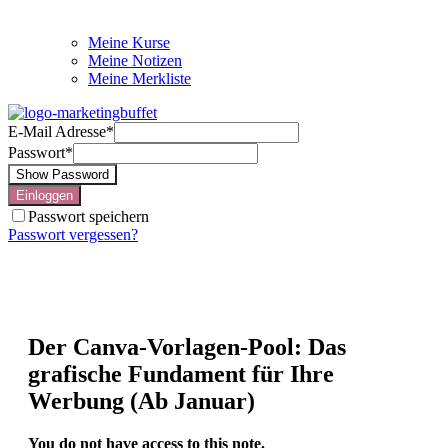
Meine Kurse
Meine Notizen
Meine Merkliste
E-Mail Adresse
*
Passwort
*
Show Password
Einloggen
Passwort speichern
Passwort vergessen?
Der Canva-Vorlagen-Pool: Das
grafische Fundament für Ihre
Werbung (Ab Januar)
You do not have access to this note.