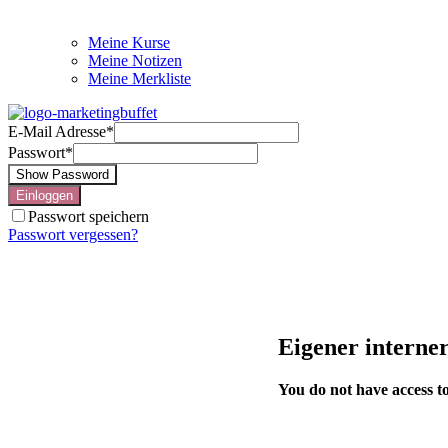
Meine Kurse
Meine Notizen
Meine Merkliste
E-Mail Adresse
*
Passwort
*
Show Password
Einloggen
Passwort speichern
Passwort vergessen?
Eigener interne
You do not have access to