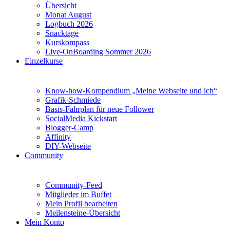
Übersicht
Monat August
Logbuch 2026
Snacktage
Kurskompass
Live-OnBoarding Sommer 2026
Einzelkurse
Know-how-Kompendium „Meine Webseite und ich“
Grafik-Schmiede
Basis-Fahrplan für neue Follower
SocialMedia Kickstart
Blogger-Camp
Affinity
DIY-Webseite
Community
Community-Feed
Mitglieder im Buffet
Mein Profil bearbeiten
Meilensteine-Übersicht
Mein Konto