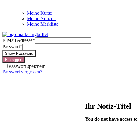
Meine Kurse
Meine Notizen
Meine Merkliste
E-Mail Adresse
*
Passwort
*
Show Password
Einloggen
Passwort speichern
Passwort vergessen?
Ihr Notiz-Titel
You do not have access to