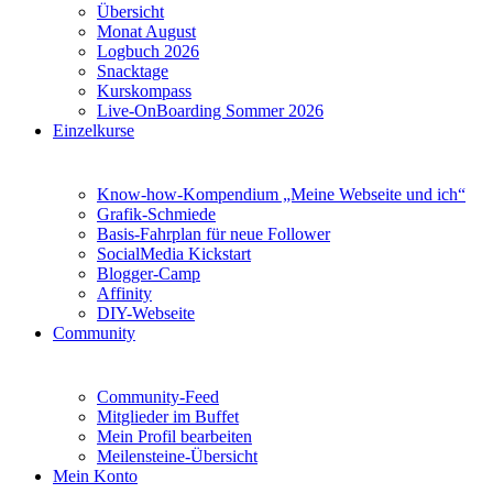
Übersicht
Monat August
Logbuch 2026
Snacktage
Kurskompass
Live-OnBoarding Sommer 2026
Einzelkurse
Know-how-Kompendium „Meine Webseite und ich“
Grafik-Schmiede
Basis-Fahrplan für neue Follower
SocialMedia Kickstart
Blogger-Camp
Affinity
DIY-Webseite
Community
Community-Feed
Mitglieder im Buffet
Mein Profil bearbeiten
Meilensteine-Übersicht
Mein Konto