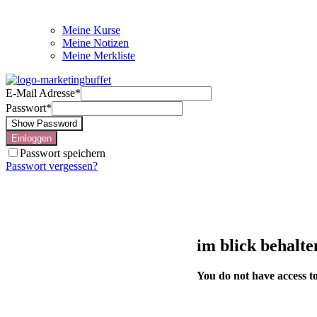
Meine Kurse
Meine Notizen
Meine Merkliste
E-Mail Adresse
*
Passwort
*
Show Password
Einloggen
Passwort speichern
Passwort vergessen?
im blick behalte
You do not have access to