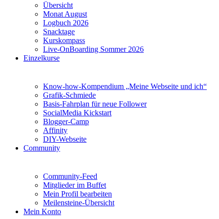
Übersicht
Monat August
Logbuch 2026
Snacktage
Kurskompass
Live-OnBoarding Sommer 2026
Einzelkurse
Know-how-Kompendium „Meine Webseite und ich“
Grafik-Schmiede
Basis-Fahrplan für neue Follower
SocialMedia Kickstart
Blogger-Camp
Affinity
DIY-Webseite
Community
Community-Feed
Mitglieder im Buffet
Mein Profil bearbeiten
Meilensteine-Übersicht
Mein Konto