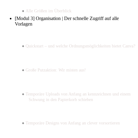
Alle Größen im Überblick
[Modul 3] Organisation | Der schnelle Zugriff auf alle
Vorlagen
Quickstart – und welche Ordnungsmöglichkeiten bietet Canva?
Große Putzaktion: Wir misten aus!
Temporäre Uploads von Anfang an kennzeichnen und einem
Schwung in den Papierkorb schieben
Temporäre Designs von Anfang an clever vorsortieren