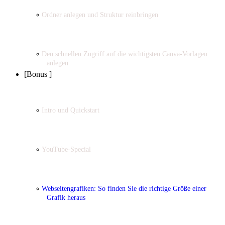
Ordner anlegen und Struktur reinbringen
Den schnellen Zugriff auf die wichtigsten Canva-Vorlagen
anlegen
[Bonus ]
Intro und Quickstart
YouTube-Special
Webseitengrafiken: So finden Sie die richtige Größe einer
Grafik heraus