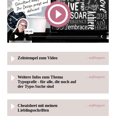
Zeitstempel zum Video
Weitere Infos zum Thema
00:25 |
Wieviele Schriftarten brauche ich?
Typografie - für alle, die noch auf
der Typo-Suche sind
00:59 |
So legen Sie die Schriftarten in den
Markenunterlagen
an (Canva Pro)
Lernen Sie in diesem Video…
01:35 |
Testen Sie Ihre Typografie in der
Cheatsheet mit meinen
Übungsdatei (Den Link finden Sie unter
Lieblingsschriften
Was macht eine Schriftart aus?
Einrichtung unseres CI-Guides
)