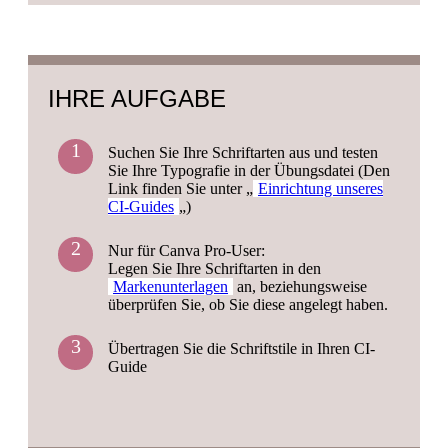
Sie suchen noch nach der idealen Type – sind aber
02:07 |
Sie sehen den Reiter „Stile“ nicht?
von der Auswahl überfordert?
So aktivieren Sie die Stile in Ihrem Canva-
Konto
Worauf muss ich bei der Wahl der Schriftart
Vielleicht hilft mein Cheatsheet mit meinen
achten
IHRE AUFGABE
persönlichen Schriften (Canva-Free)
02:48 |
So übertragen Sie Stile auf Ihren
CI-Guide (Canva Pro)
Suchen Sie Ihre Schriftarten aus und testen
Und welche Fehlerquellen kann ich
Zur Canva-Vorlage
Sie Ihre Typografie in der Übungsdatei (Den
03:32 |
Beispiel für Canva free
vermeiden, damit ich auch dauerhaft Spaß
Link finden Sie unter „
Einrichtung unseres
an meiner Schriftart habe
CI-Guides
„)
04:07 |
Noch ein finaler Hinweis zum
Zeilenabstand
Nur für Canva Pro-User:
Legen Sie Ihre Schriftarten in den
Markenunterlagen
an, beziehungsweise
überprüfen Sie, ob Sie diese angelegt haben.
Übertragen Sie die Schriftstile in Ihren CI-
Guide